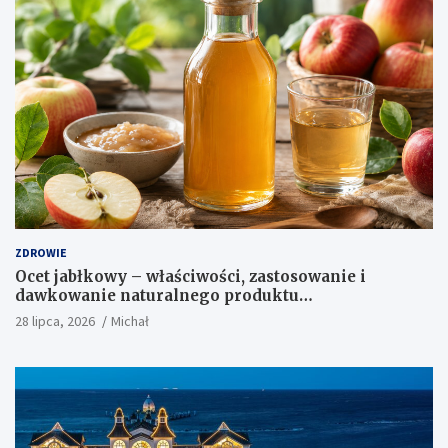
ZDROWIE
Ocet jabłkowy – właściwości, zastosowanie i
dawkowanie naturalnego produktu
fermentowanego
28 lipca, 2026
Michał