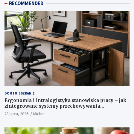
RECOMMENDED
DOM I MIESZKANIE
Ergonomia i intralogistyka stanowiska pracy – jak
zintegrowane systemy przechowywania
optymalizują codzienne procesy biurowe?
28 lipca, 2026
Michał