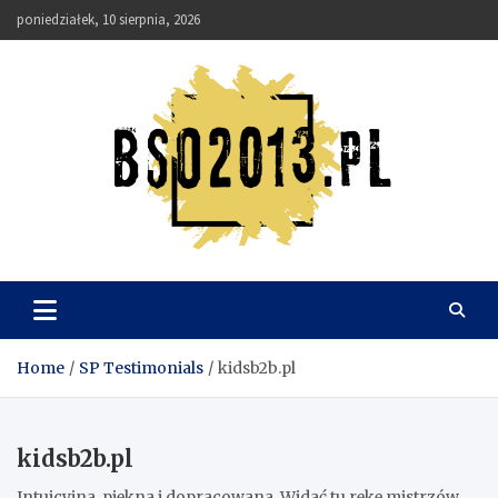
Skip
poniedziałek, 10 sierpnia, 2026
to
content
Bso2013
Home
SP Testimonials
kidsb2b.pl
kidsb2b.pl
Intuicyjna, piękna i dopracowana. Widać tu rękę mistrzów.